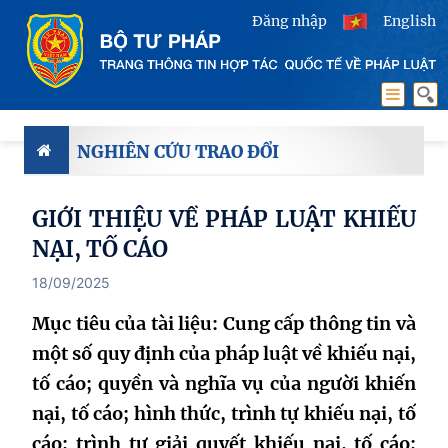
Đăng nhập
English
NGHIÊN CỨU TRAO ĐỔI
GIỚI THIỆU VỀ PHÁP LUẬT KHIẾU
NẠI, TỐ CÁO
18/09/2025
Mục tiêu của tài liệu: Cung cấp thông tin và
một số quy định của pháp luật về khiếu nại,
tố cáo; quyền và nghĩa vụ của người khiến
nại, tố cáo; hình thức, trình tự khiếu nại, tố
cáo; trình tự giải quyết khiếu nại, tố cáo;