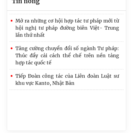
Tin nóng
pháp năm Chủ tịch ASEAN 2020
THƯỜNG GẶP THEO BỘ LUẬT DÂN SỰ NĂM
2015
Mở ra những cơ hội hợp tác tư pháp mới từ
hội nghị tư pháp đường biên Việt- Trung
lần thứ nhất
Tăng cường chuyển đổi số ngành Tư pháp:
Thúc đẩy cải cách thể chế trên nền tảng
hợp tác quốc tế
Tiếp Đoàn công tác của Liên đoàn Luật sư
khu vực Kanto, Nhật Bản