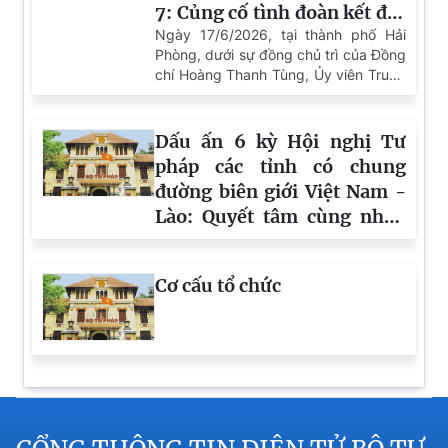
Bộ trưởng Nguyễn Hải Ninh gặp mặt Bí thư Đảng
ủy Khu tự trị dân tộc Choang Quảng Tây
Thúc đẩy hợp tác với Ủy ban Công tác pháp chế
Nhân đại Trung Quốc