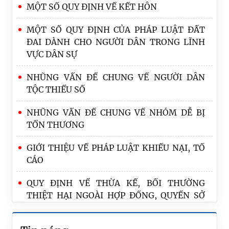
MỘT SỐ QUY ĐỊNH VỀ KẾT HÔN
MỘT SỐ QUY ĐỊNH CỦA PHÁP LUẬT ĐẤT
ĐAI DÀNH CHO NGƯỜI DÂN TRONG LĨNH
VỰC DÂN SỰ
NHŨNG VẤN ĐỀ CHUNG VỀ NGƯỜI DÂN
TỘC THIỂU SỐ
NHŨNG VẤN ĐỀ CHUNG VỀ NHÓM DỄ BỊ
TỔN THƯƠNG
GIỚI THIỆU VỀ PHÁP LUẬT KHIẾU NẠI, TỐ
CÁO
Bộ Tư pháp tham dự Hội nghị Quan chức
QUY ĐỊNH VỀ THỪA KẾ, BỒI THƯỜNG
pháp luật cao cấp ASEAN 19 (ASLOM)
THIỆT HẠI NGOÀI HỢP ĐỒNG, QUYỀN SỞ
Việt Nam tham gia tích cực, chủ động và có
HỮU VỚI GIA SÚC BỊ THẤT LẠC, BẢI HÀNH
trách nhiệm trong hợp tác pháp luật và tư
TÀI SẢN VÀ MỘT SỐ HỢP ĐỒNG DÂN SỰ