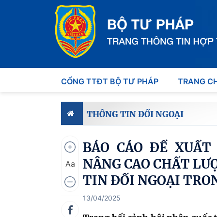
CỔNG TTĐT BỘ TƯ PHÁP
TRANG C
THÔNG TIN ĐỐI NGOẠI
BÁO CÁO ĐỀ XUẤT 
NÂNG CAO CHẤT LƯ
Aa
TIN ĐỐI NGOẠI TRO
13/04/2025