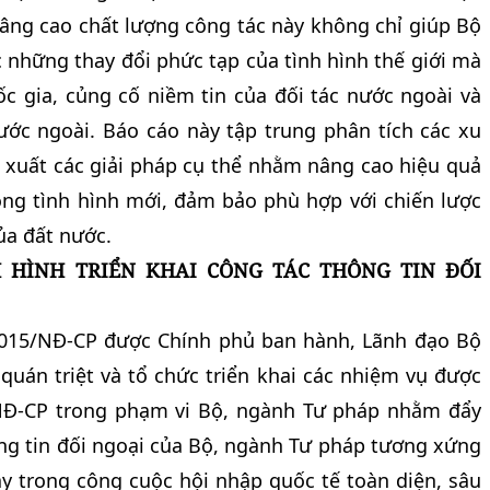
ng cao chất lượng công tác này không chỉ giúp Bộ
 những thay đổi phức tạp của tình hình thế giới mà
ốc gia, củng cố niềm tin của đối tác nước ngoài và
ớc ngoài. Báo cáo này tập trung phân tích các xu
ề xuất các giải pháp cụ thể nhằm nâng cao hiệu quả
rong tình hình mới, đảm bảo phù hợp với chiến lược
ủa đất nước.
H HÌNH TRIỂN KHAI CÔNG TÁC THÔNG TIN ĐỐI
2015/NĐ-CP được Chính phủ ban hành, Lãnh đạo Bộ
quán triệt và tổ chức triển khai các nhiệm vụ được
/NĐ-CP trong phạm vi Bộ, ngành Tư pháp nhằm đẩy
g tin đối ngoại của Bộ, ngành Tư pháp tương xứng
 này trong công cuộc hội nhập quốc tế toàn diện, sâu