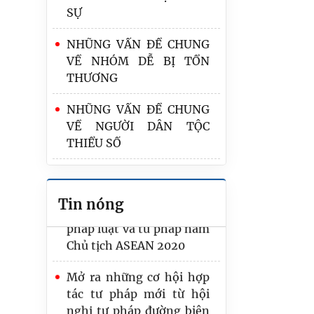
SỰ
NHŨNG VẤN ĐỀ CHUNG
VỀ NHÓM DỄ BỊ TỔN
THƯƠNG
Bộ Tư pháp tham dự Hội
nghị Quan chức pháp luật
NHŨNG VẤN ĐỀ CHUNG
cao cấp ASEAN 19
VỀ NGƯỜI DÂN TỘC
(ASLOM)
THIỂU SỐ
Việt Nam tham gia tích
GIỚI THIỆU VỀ PHÁP
cực, chủ động và có trách
LUẬT KHIẾU NẠI, TỐ CÁO
nhiệm trong hợp tác
Tin nóng
pháp luật và tư pháp năm
Tăng cường chuyển đổi
Chủ tịch ASEAN 2020
số ngành Tư pháp: Thúc
đẩy cải cách thể chế trên
Mở ra những cơ hội hợp
nền tảng hợp tác quốc tế
tác tư pháp mới từ hội
nghị tư pháp đường biên
Việt- Trung lần thứ nhất